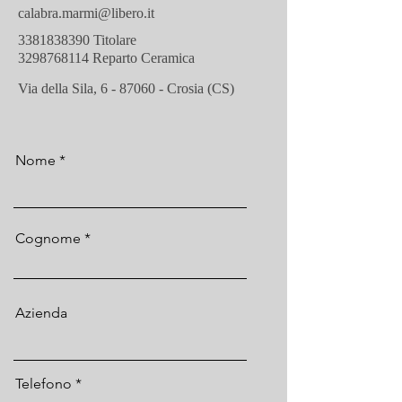
calabra.marmi@libero.it
3381838390 Titolare
3298768114 Reparto Ceramica
Via della Sila, 6 - 87060 - Crosia (CS)
Nome
Cognome
Azienda
Telefono